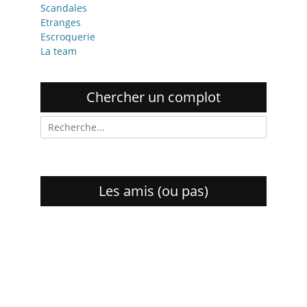
Scandales
Etranges
Escroquerie
La team
Chercher un complot
R
e
c
h
e
Les amis (ou pas)
r
c
h
e
p
o
u
r