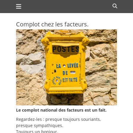
Premier menu
Passer
Recher
au
contenu
Complot chez les facteurs.
Le complot national des facteurs est un fait.
Regardez-les : presque toujours souriants,
presque sympathiques.
Toujours un bonjour.