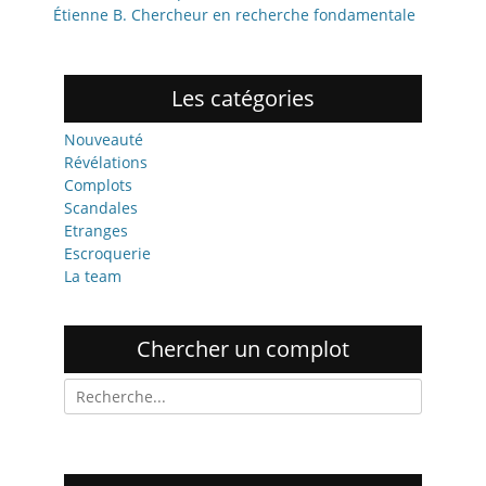
Étienne B. Chercheur en recherche fondamentale
Les catégories
Nouveauté
Révélations
Complots
Scandales
Etranges
Escroquerie
La team
Chercher un complot
R
e
c
h
e